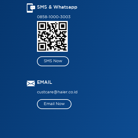
SMS & Whatsapp
0858-1000-3003
SMS Now
EMAIL
custcare@haier.co.id
Email Now