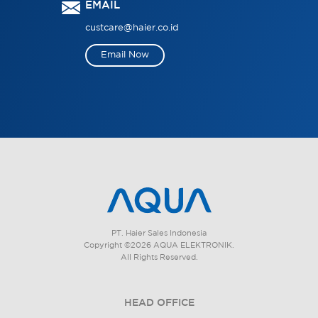
EMAIL
custcare@haier.co.id
Email Now
PT. Haier Sales Indonesia
Copyright ©2026 AQUA ELEKTRONIK.
All Rights Reserved.
HEAD OFFICE