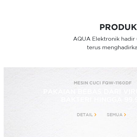
PRODUK
AQUA Elektronik hadir 
terus menghadirka
MESIN CUCI FQW-1160DF
PAKAIAN BEBAS DARI VIR
BAKTERI HINGGA 99.
DETAIL
SEMUA