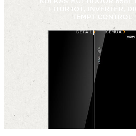
KULKAS MULTIDOOR 658L
FITUR IOT, INVERTER, D
TEMPT CONTROL
DETAIL
SEMUA