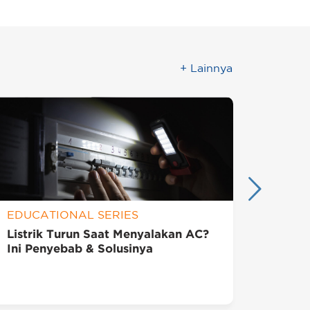
+ Lainnya
EDUCATIONAL SERIES
EDUC
Listrik Turun Saat Menyalakan AC?
Kenap
Ini Penyebab & Solusinya
Penje