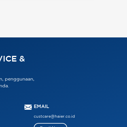
ICE &
n, penggunaan,
nda.
EMAIL
custcare@haier.co.id