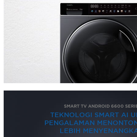
SMART TV ANDROID 6600 SERI
TEKNOLOGI SMART AI 
PENGALAMAN MENONTON
LEBIH MENYENANGKA