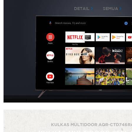
DETAIL
SEMUA
KULKAS MULTIDOOR AQR-CTD746R