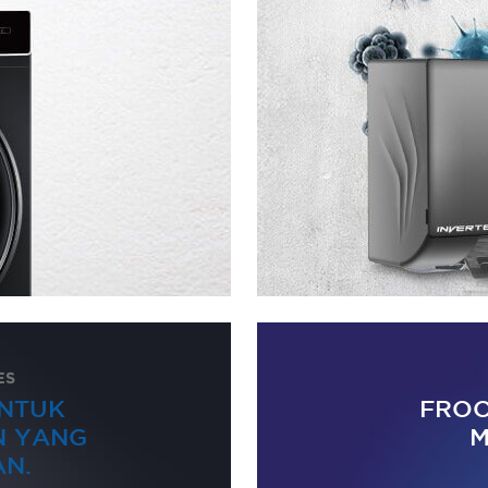
ES
UNTUK
FROO
 YANG
M
N.