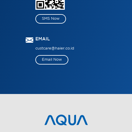
SMS Now
EMAIL
custcare@haier.co.id
Email Now