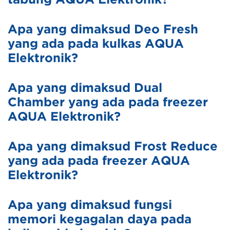
tabung AQUA Elektronik?
Apa yang dimaksud Deo Fresh
yang ada pada kulkas AQUA
Elektronik?
Apa yang dimaksud Dual
Chamber yang ada pada freezer
AQUA Elektronik?
Apa yang dimaksud Frost Reduce
yang ada pada freezer AQUA
Elektronik?
Apa yang dimaksud fungsi
memori kegagalan daya pada