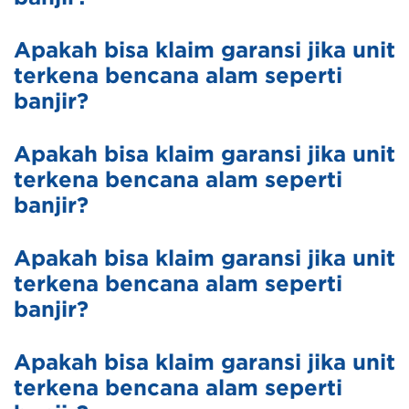
Apakah bisa klaim garansi jika unit
terkena bencana alam seperti
banjir?
Apakah bisa klaim garansi jika unit
terkena bencana alam seperti
banjir?
Apakah bisa klaim garansi jika unit
terkena bencana alam seperti
banjir?
Apakah bisa klaim garansi jika unit
terkena bencana alam seperti