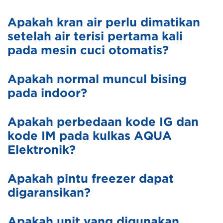
Apakah kran air perlu dimatikan
setelah air terisi pertama kali
pada mesin cuci otomatis?
Apakah normal muncul bising
pada indoor?
Apakah perbedaan kode IG dan
kode IM pada kulkas AQUA
Elektronik?
Apakah pintu freezer dapat
digaransikan?
Apakah unit yang digunakan