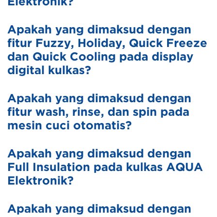
Elektronik?
Apakah yang dimaksud dengan
fitur Fuzzy, Holiday, Quick Freeze
dan Quick Cooling pada display
digital kulkas?
Apakah yang dimaksud dengan
fitur wash, rinse, dan spin pada
mesin cuci otomatis?
Apakah yang dimaksud dengan
Full Insulation pada kulkas AQUA
Elektronik?
Apakah yang dimaksud dengan