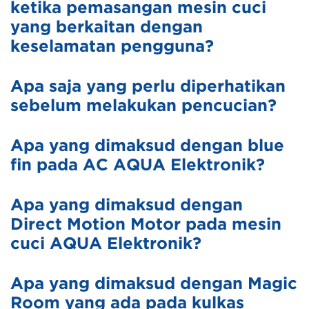
ketika pemasangan mesin cuci
yang berkaitan dengan
keselamatan pengguna?
Apa saja yang perlu diperhatikan
sebelum melakukan pencucian?
Apa yang dimaksud dengan blue
fin pada AC AQUA Elektronik?
Apa yang dimaksud dengan
Direct Motion Motor pada mesin
cuci AQUA Elektronik?
Apa yang dimaksud dengan Magic
Room yang ada pada kulkas