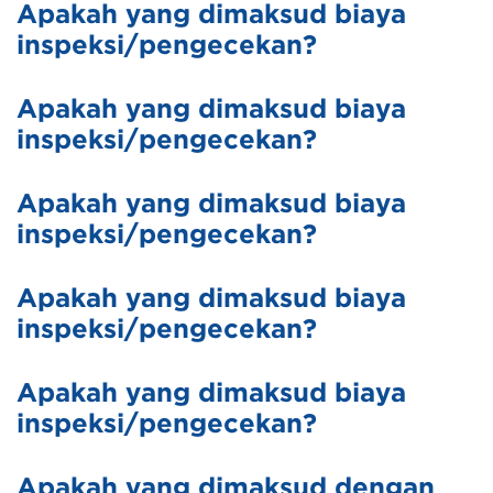
Apakah yang dimaksud biaya
inspeksi/pengecekan?
Apakah yang dimaksud biaya
inspeksi/pengecekan?
Apakah yang dimaksud biaya
inspeksi/pengecekan?
Apakah yang dimaksud biaya
inspeksi/pengecekan?
Apakah yang dimaksud biaya
inspeksi/pengecekan?
Apakah yang dimaksud dengan