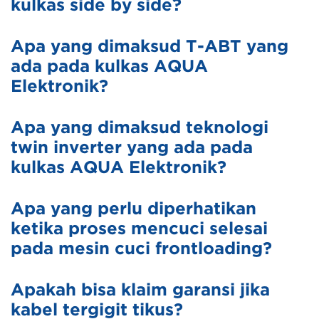
kulkas side by side?
Apa yang dimaksud T-ABT yang
ada pada kulkas AQUA
Elektronik?
Apa yang dimaksud teknologi
twin inverter yang ada pada
kulkas AQUA Elektronik?
Apa yang perlu diperhatikan
ketika proses mencuci selesai
pada mesin cuci frontloading?
Apakah bisa klaim garansi jika
kabel tergigit tikus?