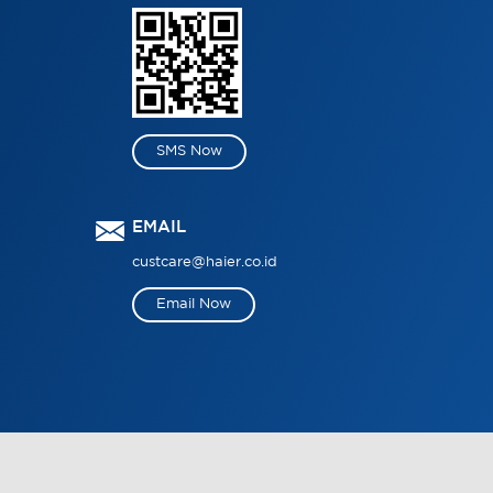
SMS Now
EMAIL
custcare@haier.co.id
Email Now