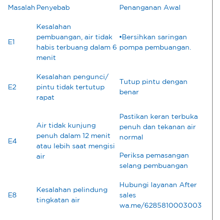
Masalah
Penyebab
Penanganan Awal
Kesalahan
pembuangan, air tidak
•Bersihkan saringan
E1
habis terbuang dalam 6
pompa pembuangan.
menit
Kesalahan pengunci/
Tutup pintu dengan
E2
pintu tidak tertutup
benar
rapat
Pastikan keran terbuka
Air tidak kunjung
penuh dan tekanan air
penuh dalam 12 menit
normal
E4
atau lebih saat mengisi
Periksa pemasangan
air
selang pembuangan
Hubungi layanan After
Kesalahan pelindung
E8
sales
tingkatan air
wa.me/6285810003003