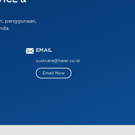
ICE &
n, penggunaan,
nda.
EMAIL
custcare@haier.co.id
Email Now