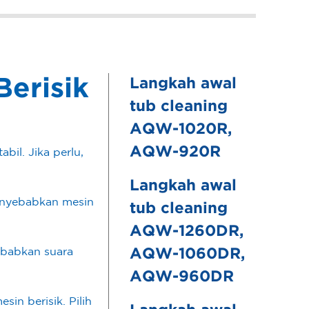
erisik
Langkah awal
tub cleaning
AQW-1020R,
AQW-920R
bil. Jika perlu,
Langkah awal
menyebabkan mesin
tub cleaning
AQW-1260DR,
yebabkan suara
AQW-1060DR,
.
AQW-960DR
in berisik. Pilih