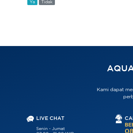
Ya
Tidak
AQUA
Kami dapat me
per
LIVE CHAT
CA
BE
Senin - Jumat
08