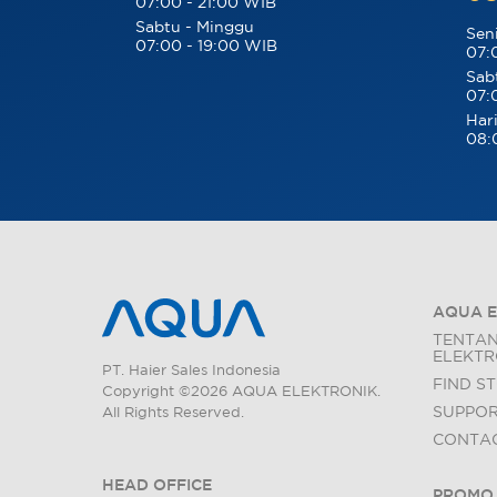
07:00 - 21:00 WIB
Sabtu - Minggu
Sen
07:00 - 19:00 WIB
07:
Sab
07:
Hari
08:
AQUA E
TENTA
ELEKTR
PT. Haier Sales Indonesia
FIND S
Copyright ©2026 AQUA ELEKTRONIK.
SUPPO
All Rights Reserved.
CONTAC
HEAD OFFICE
PROMO,