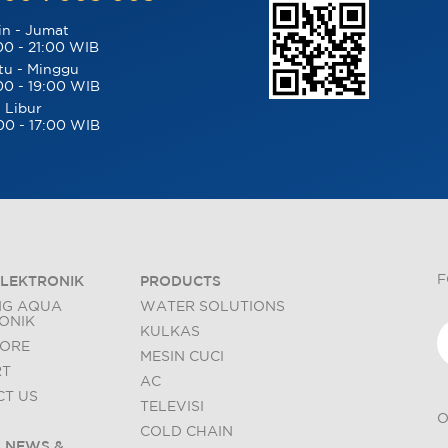
in - Jumat
00 - 21:00 WIB
tu - Minggu
00 - 19:00 WIB
 Libur
00 - 17:00 WIB
F
LEKTRONIK
PRODUCTS
NG AQUA
WATER SOLUTIONS
ONIK
KULKAS
TORE
MESIN CUCI
RT
AC
T US
TELEVISI
O
COLD CHAIN
 NEWS &