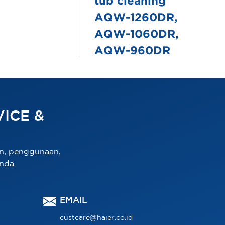
tub cleaning
AQW-1260DR,
AQW-1060DR,
AQW-960DR
ICE &
n, penggunaan,
nda.
EMAIL
custcare@haier.co.id