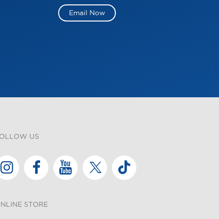
Email Now
OLLOW US
NLINE STORE