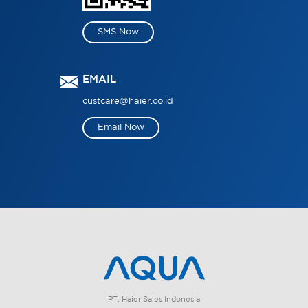
SMS Now
EMAIL
custcare@haier.co.id
Email Now
PT. Haier Sales Indonesia