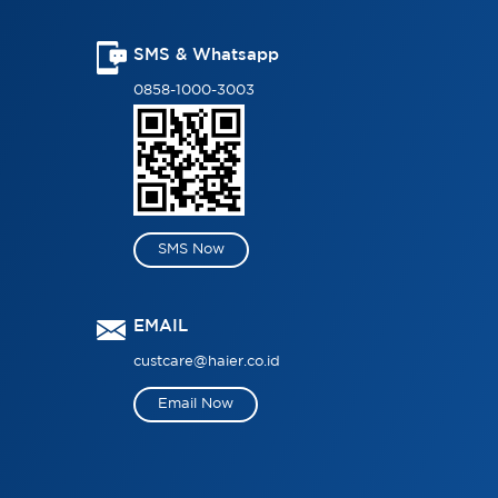
SMS & Whatsapp
0858-1000-3003
SMS Now
EMAIL
custcare@haier.co.id
Email Now