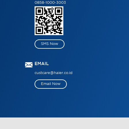
0858-1000-3003
SMS Now
EMAIL
custcare@haier.co.id
Email Now