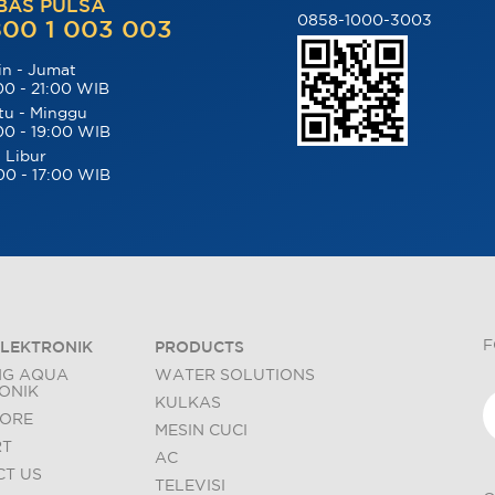
BAS PULSA
0858-1000-3003
00 1 003 003
in - Jumat
00 - 21:00 WIB
tu - Minggu
00 - 19:00 WIB
 Libur
00 - 17:00 WIB
F
LEKTRONIK
PRODUCTS
NG AQUA
WATER SOLUTIONS
ONIK
KULKAS
TORE
MESIN CUCI
RT
AC
T US
TELEVISI