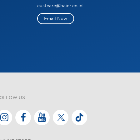
custcare@haier.co.id
Email Now
OLLOW US