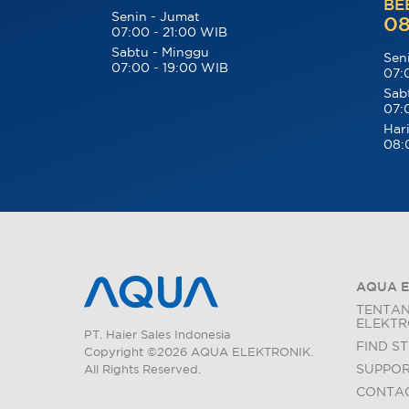
BE
Senin - Jumat
08
07:00 - 21:00 WIB
Sabtu - Minggu
Sen
07:00 - 19:00 WIB
07:
Sab
07:
Hari
08:
AQUA E
TENTA
ELEKTR
PT. Haier Sales Indonesia
FIND S
Copyright ©2026 AQUA ELEKTRONIK.
SUPPO
All Rights Reserved.
CONTAC