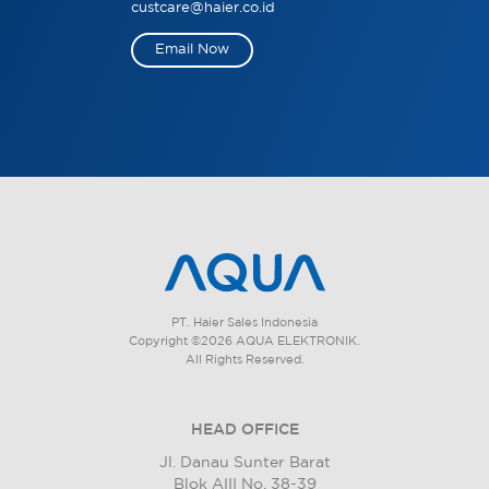
custcare@haier.co.id
Email Now
PT. Haier Sales Indonesia
Copyright ©2026 AQUA ELEKTRONIK.
All Rights Reserved.
HEAD OFFICE
Jl. Danau Sunter Barat
Blok AIII No. 38-39