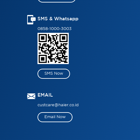
SMS & Whatsapp
0858-1000-3003
SMS Now
EMAIL
custcare@haier.co.id
Email Now