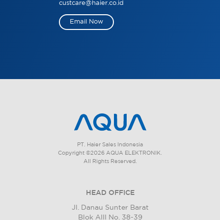
custcare@haier.co.id
Email Now
PT. Haier Sales Indonesia
Copyright ©2026 AQUA ELEKTRONIK.
All Rights Reserved.
HEAD OFFICE
Jl. Danau Sunter Barat
Blok AIII No. 38-39