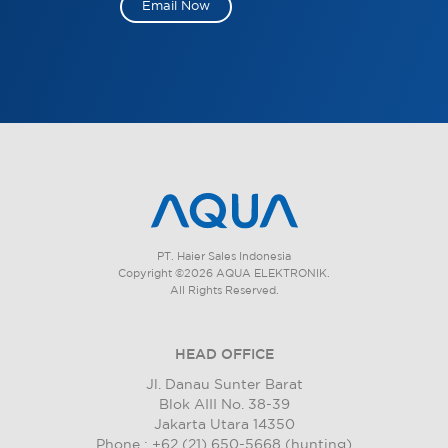
Email Now
PT. Haier Sales Indonesia
Copyright ©2026 AQUA ELEKTRONIK.
All Rights Reserved.
HEAD OFFICE
Jl. Danau Sunter Barat
Blok AIII No. 38-39
Jakarta Utara 14350
Phone : +62 (21) 650-5668 (hunting)