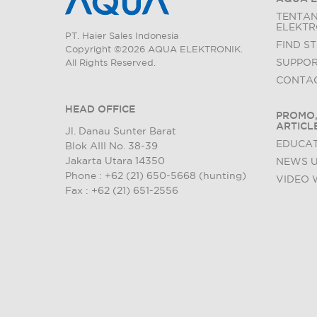
TENTA
ELEKTR
PT. Haier Sales Indonesia
FIND S
Copyright ©2026 AQUA ELEKTRONIK.
SUPPO
All Rights Reserved.
CONTAC
HEAD OFFICE
PROMO,
ARTICL
Jl. Danau Sunter Barat
EDUCAT
Blok AIII No. 38-39
Jakarta Utara 14350
NEWS 
Phone : +62 (21) 650-5668 (hunting)
VIDEO 
Fax : +62 (21) 651-2556