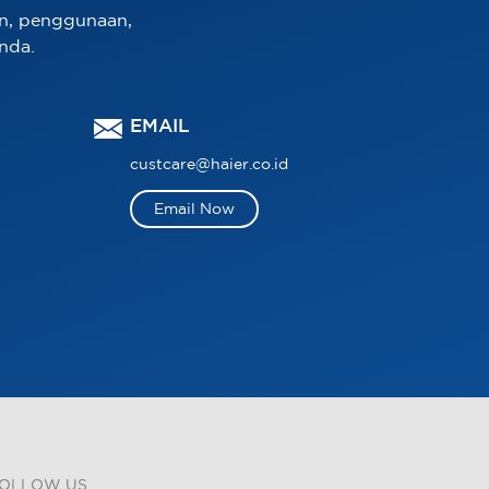
n, penggunaan,
nda.
EMAIL
custcare@haier.co.id
Email Now
OLLOW US