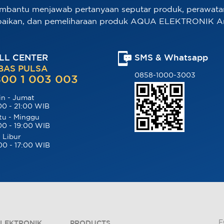
mbantu menjawab pertanyaan seputar produk, perawata
baikan, dan pemeliharaan produk AQUA ELEKTRONIK A
LL CENTER
SMS & Whatsapp
BAS PULSA
0858-1000-3003
00 1 003 003
in - Jumat
00 - 21:00 WIB
tu - Minggu
00 - 19:00 WIB
 Libur
00 - 17:00 WIB
F
LEKTRONIK
PRODUCTS