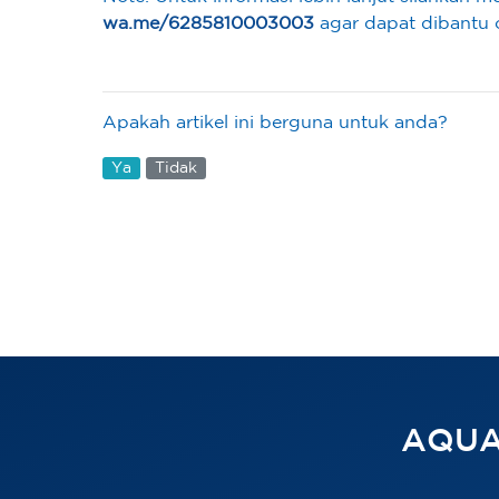
wa.me/6285810003003
agar dapat dibantu o
Apakah artikel ini berguna untuk anda?
Ya
Tidak
AQUA