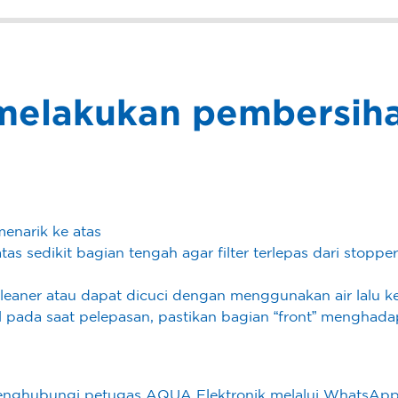
melakukan pembersih
menarik ke atas
s sedikit bagian tengah agar filter terlepas dari stopper 
eaner atau dapat dicuci dengan menggunakan air lalu ker
al pada saat pelepasan, pastikan bagian “front” menghad
n menghubungi petugas AQUA Elektronik melalui WhatsApp