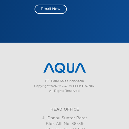
Email Now
PT. Haier Sales Indonesia
Copyright ©2026 AQUA ELEKTRONIK.
All Rights Reserved.
HEAD OFFICE
Jl. Danau Sunter Barat
Blok AIII No. 38-39