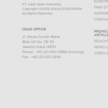
ELEKTR
PT. Haier Sales Indonesia
FIND S
Copyright ©2026 AQUA ELEKTRONIK.
SUPPO
All Rights Reserved.
CONTAC
HEAD OFFICE
PROMO,
ARTICL
Jl. Danau Sunter Barat
EDUCAT
Blok AIII No. 38-39
Jakarta Utara 14350
NEWS 
Phone : +62 (21) 650-5668 (hunting)
VIDEO 
Fax : +62 (21) 651-2556