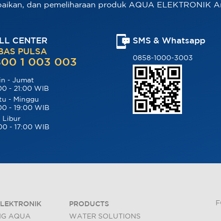
baikan, dan pemeliharaan produk AQUA ELEKTRONIK A
LL CENTER
SMS & Whatsapp
BAS PULSA
0858-1000-3003
00 1 003 003
in - Jumat
00 - 21:00 WIB
tu - Minggu
00 - 19:00 WIB
 Libur
00 - 17:00 WIB
F
LEKTRONIK
PRODUCTS
NG AQUA
WATER SOLUTIONS