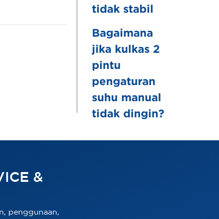
tidak stabil
Bagaimana
jika kulkas 2
pintu
pengaturan
suhu manual
tidak dingin?
ICE &
n, penggunaan,