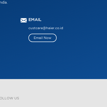
nda.
EMAIL
custcare@haier.co.id
Email Now
OLLOW US