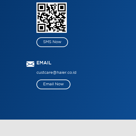
SMS Now
EMAIL
custcare@haier.co.id
Email Now