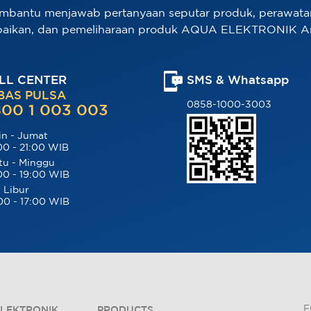
mbantu menjawab pertanyaan seputar produk, perawata
baikan, dan pemeliharaan produk AQUA ELEKTRONIK A
LL CENTER
SMS & Whatsapp
BAS PULSA
0858-1000-3003
00 1 003 003
in - Jumat
00 - 21:00 WIB
tu - Minggu
00 - 19:00 WIB
 Libur
00 - 17:00 WIB
F
LEKTRONIK
PRODUCTS