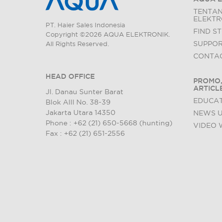
TENTA
ELEKTR
PT. Haier Sales Indonesia
FIND S
Copyright ©2026 AQUA ELEKTRONIK.
SUPPO
All Rights Reserved.
CONTAC
HEAD OFFICE
PROMO,
ARTICL
Jl. Danau Sunter Barat
EDUCAT
Blok AIII No. 38-39
Jakarta Utara 14350
NEWS 
Phone : +62 (21) 650-5668 (hunting)
VIDEO 
Fax : +62 (21) 651-2556