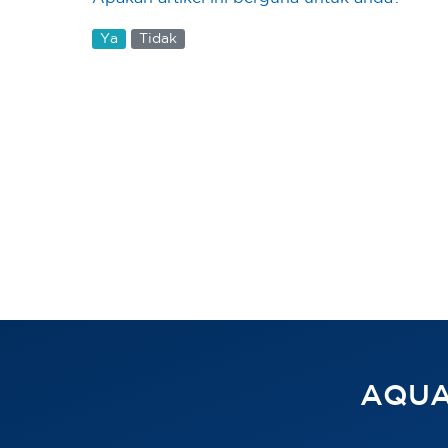
Ya
Tidak
AQUA