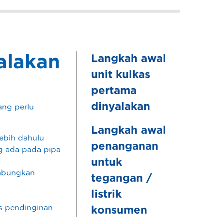
alakan
Langkah awal
unit kulkas
pertama
dinyalakan
ang perlu
Langkah awal
lebih dahulu
penanganan
ng ada pada pipa
untuk
gabungkan
tegangan /
listrik
es pendinginan
konsumen