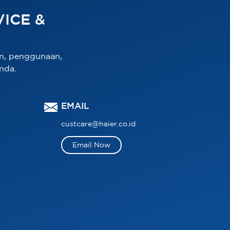
ICE &
n, penggunaan,
nda.
EMAIL
custcare@haier.co.id
Email Now