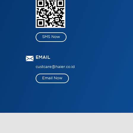
SMS Now
EMAIL
custcare@haier.co.id
Email Now