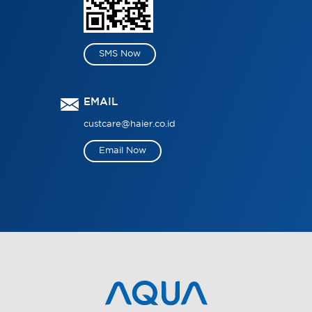
SMS Now
EMAIL
custcare@haier.co.id
Email Now