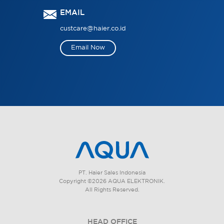
EMAIL
custcare@haier.co.id
Email Now
PT. Haier Sales Indonesia
Copyright ©2026 AQUA ELEKTRONIK.
All Rights Reserved.
HEAD OFFICE