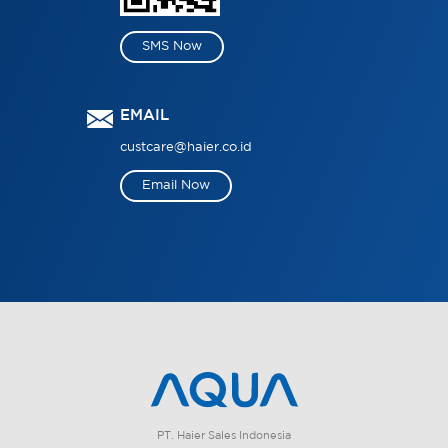
SMS Now
EMAIL
custcare@haier.co.id
Email Now
PT. Haier Sales Indonesia