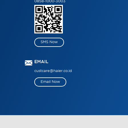
0858-1000-3003
SMS Now
EMAIL
custcare@haier.co.id
Email Now