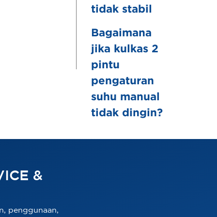
tidak stabil
Bagaimana
jika kulkas 2
pintu
pengaturan
suhu manual
tidak dingin?
ICE &
n, penggunaan,