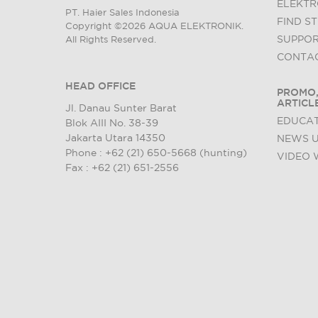
ELEKTR
PT. Haier Sales Indonesia
FIND S
Copyright ©2026 AQUA ELEKTRONIK.
SUPPO
All Rights Reserved.
CONTAC
HEAD OFFICE
PROMO,
ARTICL
Jl. Danau Sunter Barat
EDUCAT
Blok AIII No. 38-39
Jakarta Utara 14350
NEWS 
Phone : +62 (21) 650-5668 (hunting)
VIDEO 
Fax : +62 (21) 651-2556