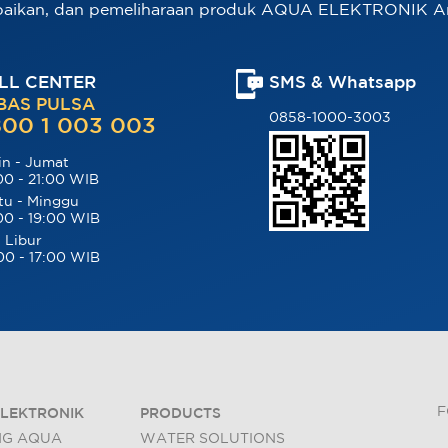
baikan, dan pemeliharaan produk AQUA ELEKTRONIK A
LL CENTER
SMS & Whatsapp
BAS PULSA
0858-1000-3003
00 1 003 003
in - Jumat
00 - 21:00 WIB
tu - Minggu
00 - 19:00 WIB
 Libur
00 - 17:00 WIB
F
LEKTRONIK
PRODUCTS
NG AQUA
WATER SOLUTIONS