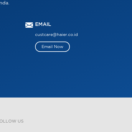
nda.
EMAIL
custcare@haier.co.id
Email Now
OLLOW US