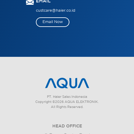
EMAIL
custcare@haier.co.id
Email Now
PT. Haier Sales Indonesia
Copyright ©2026 AQUA ELEKTRONIK.
All Rights Reserved.
HEAD OFFICE