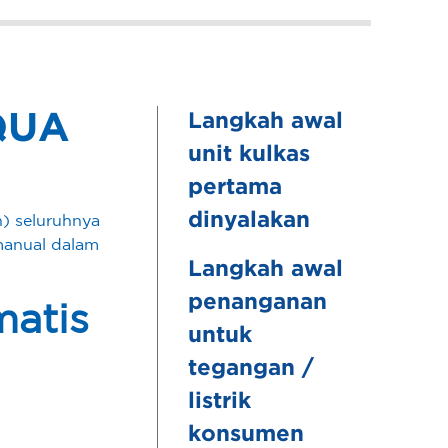
AQUA
Langkah awal
unit kulkas
pertama
dinyalakan
) seluruhnya
manual dalam
Langkah awal
penanganan
matis
untuk
tegangan /
listrik
konsumen