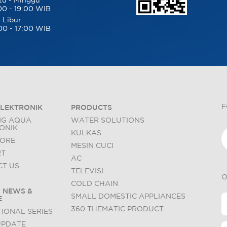
tu - Minggu
00 - 19:00 WIB
 Libur
00 - 17:00 WIB
F
LEKTRONIK
PRODUCTS
NG AQUA
WATER SOLUTIONS
ONIK
KULKAS
TORE
MESIN CUCI
RT
AC
T US
TELEVISI
O
COLD CHAIN
 NEWS &
SMALL DOMESTIC APPLIANCES
E
360 THEMATIC PRODUCT
IONAL SERIES
UPDATE