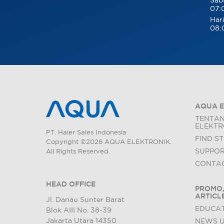
Sab
07:
Hari
08:
AQUA E
TENTA
ELEKTR
PT. Haier Sales Indonesia
FIND S
Copyright ©2026 AQUA ELEKTRONIK.
SUPPO
All Rights Reserved.
CONTAC
HEAD OFFICE
PROMO,
ARTICL
Jl. Danau Sunter Barat
EDUCAT
Blok AIII No. 38-39
Jakarta Utara 14350
NEWS 