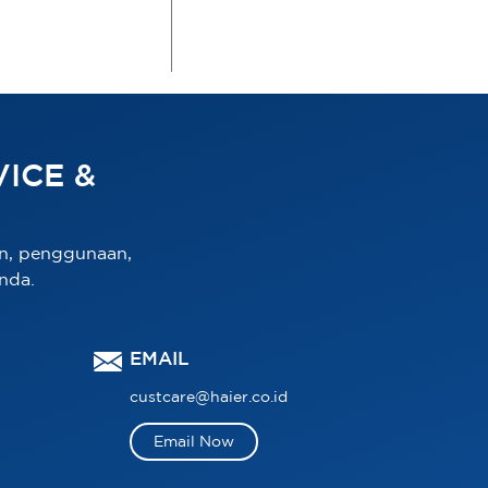
ICE &
n, penggunaan,
nda.
EMAIL
custcare@haier.co.id
Email Now