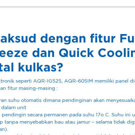
ksud dengan fitur Fu
reeze dan Quick Cooli
tal kulkas?
tronik seperti AQR-IG525, AQR-605IM memiliki panel d
san fitur masing-masing :
uran suhu otomatis dimana pendinginan akan menyesuai
 dalam unit
i pendingin secara permanen pada suhu 17o C. Suhu ini 
tup tanpa menyebabkan bau atau jamur – selama tidak d
an).