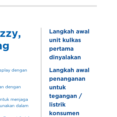
zzy,
Langkah awal
unit kulkas
ng
pertama
dinyalakan
Langkah awal
isplay dengan
penanganan
kan dengan
untuk
tegangan /
untuk menjaga
listrik
igunakan dalam
konsumen