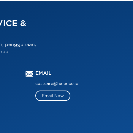
ICE &
n, penggunaan,
nda.
EMAIL
custcare@haier.co.id
Email Now