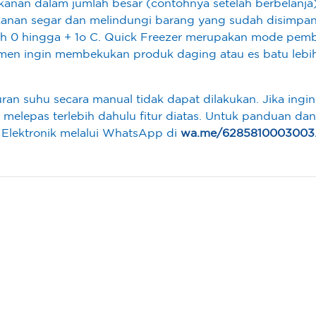
anan dalam jumlah besar (contohnya setelah berbelanja
nan segar dan melindungi barang yang sudah disimpan
lah 0 hingga + 1o C. Quick Freezer merupakan mode pem
umen ingin membekukan produk daging atau es batu lebih
turan suhu secara manual tidak dapat dilakukan. Jika ing
melepas terlebih dahulu fitur diatas. Untuk panduan dan 
Elektronik melalui WhatsApp di
wa.me/6285810003003