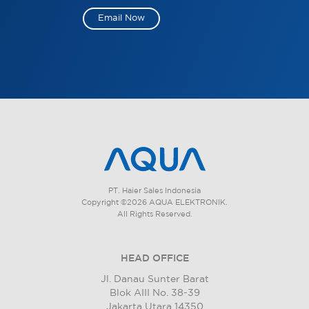
Email Now
PT. Haier Sales Indonesia
Copyright ©2026 AQUA ELEKTRONIK.
All Rights Reserved.
HEAD OFFICE
Jl. Danau Sunter Barat
Blok AIII No. 38-39
Jakarta Utara 14350