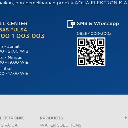
baikan, dan pemeliharaan produk AQUA ELEKTRONIK A
LL CENTER
SMS & Whatsapp
BAS PULSA
0858-1000-3003
00 1 003 003
in - Jumat
00 - 21:00 WIB
tu - Minggu
00 - 19:00 WIB
 Libur
00 - 17:00 WIB
F
LEKTRONIK
PRODUCTS
NG AQUA
WATER SOLUTIONS