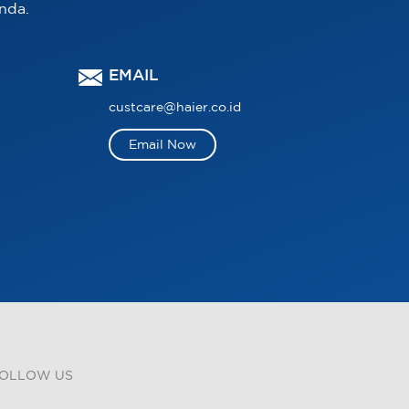
nda.
EMAIL
custcare@haier.co.id
Email Now
OLLOW US