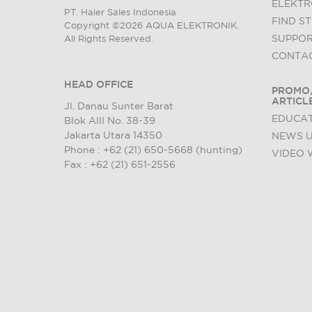
ELEKTR
PT. Haier Sales Indonesia
FIND S
Copyright ©2026 AQUA ELEKTRONIK.
SUPPO
All Rights Reserved.
CONTAC
HEAD OFFICE
PROMO,
ARTICL
Jl. Danau Sunter Barat
EDUCAT
Blok AIII No. 38-39
Jakarta Utara 14350
NEWS 
Phone : +62 (21) 650-5668 (hunting)
VIDEO 
Fax : +62 (21) 651-2556