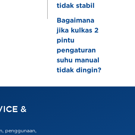
tidak stabil
Bagaimana
jika kulkas 2
pintu
pengaturan
suhu manual
tidak dingin?
ICE &
n, penggunaan,