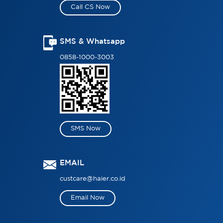
Call CS Now
SMS & Whatsapp
0858-1000-3003
SMS Now
EMAIL
custcare@haier.co.id
Email Now