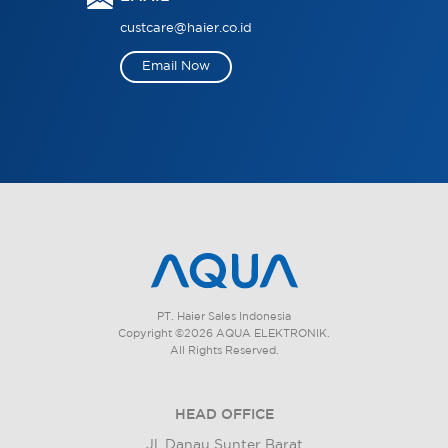
custcare@haier.co.id
Email Now
PT. Haier Sales Indonesia
Copyright ©2026 AQUA ELEKTRONIK.
All Rights Reserved.
HEAD OFFICE
Jl. Danau Sunter Barat