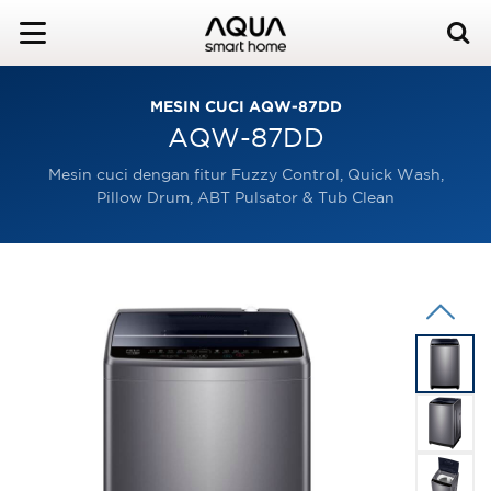
MESIN CUCI AQW-87DD
AQW-87DD
Mesin cuci dengan fitur Fuzzy Control, Quick Wash,
Pillow Drum, ABT Pulsator & Tub Clean