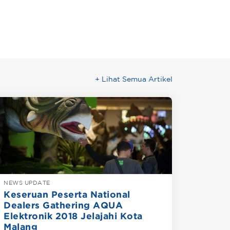
+ Lihat Semua Artikel
NEWS UPDATE
Keseruan Peserta National
Dealers Gathering AQUA
Elektronik 2018 Jelajahi Kota
Malang