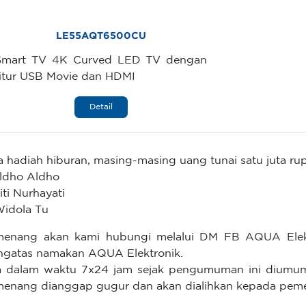
LE55AQT6500CU
Smart TV 4K Curved LED TV dengan
fitur USB Movie dan HDMI
Detail
a hadiah hiburan, masing-masing uang tunai satu juta rup
Aldho Aldho
Siti Nurhayati
Widola Tu
enang akan kami hubungi melalui DM FB AQUA Elektr
gatas namakan AQUA Elektronik.
a dalam waktu 7x24 jam sejak pengumuman ini diumum
enang dianggap gugur dan akan dialihkan kepada peme