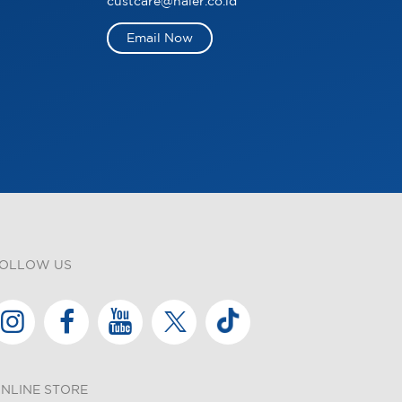
custcare@haier.co.id
Email Now
OLLOW US
NLINE STORE