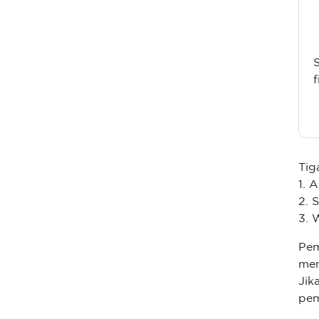
Tig
1. 
2. 
3. 
Pem
men
Jik
pem