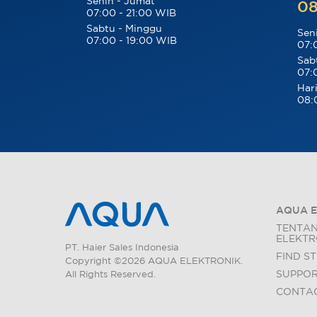
Senin - Jumat
08
07:00 - 21:00 WIB
Sabtu - Minggu
Sen
07:00 - 19:00 WIB
07:
Sab
07:
Hari
08:
AQUA E
TENTA
ELEKTR
PT. Haier Sales Indonesia
FIND S
Copyright ©2026 AQUA ELEKTRONIK.
SUPPO
All Rights Reserved.
CONTAC