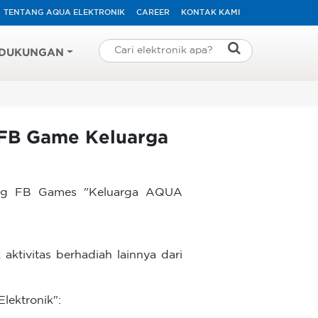
TENTANG AQUA ELEKTRONIK
CAREER
KONTAK KAMI
DUKUNGAN
FB Game Keluarga
ang FB Games "Keluarga AQUA
ktivitas berhadiah lainnya dari
ektronik":