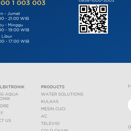
0858-1000-3003
00 1 003 003
in - Jumat
00 - 21:00 WIB
tu - Minggu
00 - 19:00 WIB
 Libur
00 - 17:00 WIB
F
LEKTRONIK
PRODUCTS
NG AQUA
WATER SOLUTIONS
ONIK
KULKAS
TORE
MESIN CUCI
RT
AC
T US
TELEVISI
O
COLD CHAIN