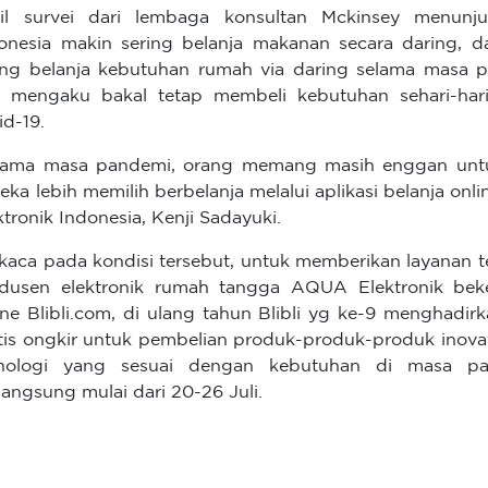
il survei dari lembaga konsultan Mckinsey menun
onesia makin sering belanja makanan secara daring,
ing belanja kebutuhan rumah via daring selama masa 
 mengaku bakal tetap membeli kebutuhan sehari-hari
id-19.
lama masa pandemi, orang memang masih enggan untuk
eka lebih memilih berbelanja melalui aplikasi belanja onl
ktronik Indonesia, Kenji Sadayuki.
kaca pada kondisi tersebut, untuk memberikan layanan t
dusen elektronik rumah tangga AQUA Elektronik beke
ine Blibli.com, di ulang tahun Blibli yg ke-9 menghadi
tis ongkir untuk pembelian produk-produk-produk inova
nologi yang sesuai dengan kebutuhan di masa pad
langsung mulai dari 20-26 Juli.