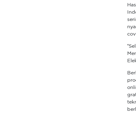
Has
Ind
ser
nya
cov
“Se
Mer
Ele
Ber
pro
onl
gra
tek
ber