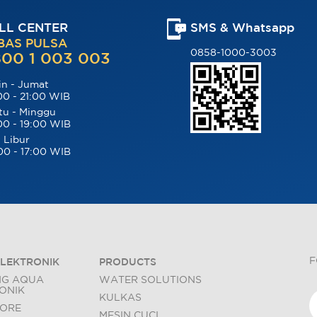
LL CENTER
SMS & Whatsapp
BAS PULSA
0858-1000-3003
00 1 003 003
in - Jumat
00 - 21:00 WIB
tu - Minggu
00 - 19:00 WIB
 Libur
00 - 17:00 WIB
F
LEKTRONIK
PRODUCTS
NG AQUA
WATER SOLUTIONS
ONIK
KULKAS
TORE
MESIN CUCI