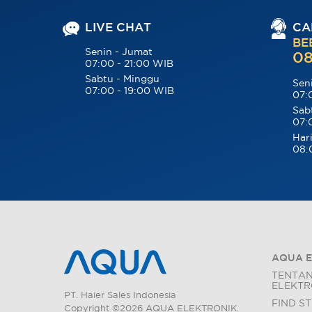
LIVE CHAT
CA
BE
Senin - Jumat
08
07:00 - 21:00 WIB
Sabtu - Minggu
Sen
07:00 - 19:00 WIB
07:
Sab
07:
Hari
08:
AQUA E
TENTA
ELEKTR
PT. Haier Sales Indonesia
FIND S
Copyright ©2026 AQUA ELEKTRONIK.