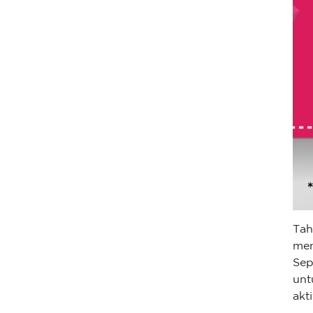
Tah
men
Sep
unt
akt