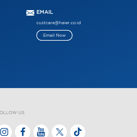
EMAIL
custcare@haier.co.id
Email Now
OLLOW US