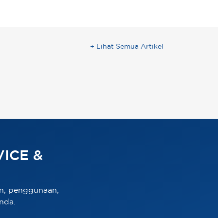
+ Lihat Semua Artikel
ICE &
n, penggunaan,
nda.