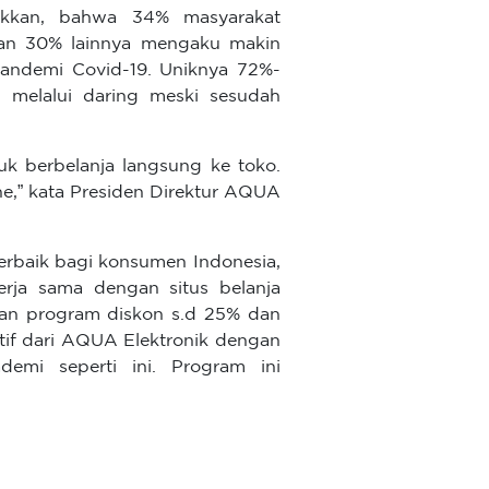
jukkan, bahwa 34% masyarakat
 dan 30% lainnya mengaku makin
pandemi Covid-19. Uniknya 72%-
 melalui daring meski sesudah
 berbelanja langsung ke toko.
ine,” kata Presiden Direktur AQUA
erbaik bagi konsumen Indonesia,
rja sama dengan situs belanja
rkan program diskon s.d 25% dan
tif dari AQUA Elektronik dengan
emi seperti ini. Program ini