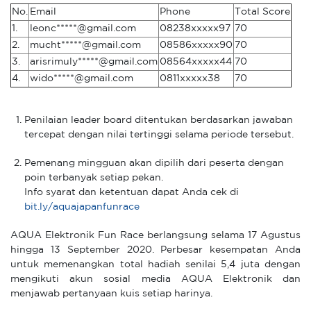
No.
Email
Phone
Total Score
1.
leonc*****@gmail.com
08238xxxxx97
70
2.
mucht*****@gmail.com
08586xxxxx90
70
3.
arisrimuly*****@gmail.com
08564xxxxx44
70
4.
wido*****@gmail.com
0811xxxxx38
70
Penilaian leader board ditentukan berdasarkan jawaban
tercepat dengan nilai tertinggi selama periode tersebut.
Pemenang mingguan akan dipilih dari peserta dengan
poin terbanyak setiap pekan.
Info syarat dan ketentuan dapat Anda cek di
bit.ly/aquajapanfunrace
AQUA Elektronik Fun Race berlangsung selama 17 Agustus
hingga 13 September 2020. Perbesar kesempatan Anda
untuk memenangkan total hadiah senilai 5,4 juta dengan
mengikuti akun sosial media AQUA Elektronik dan
menjawab pertanyaan kuis setiap harinya.