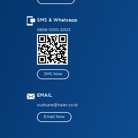
SMS & Whatsapp
0858-1000-3003
SMS Now
EMAIL
custcare@haier.co.id
Email Now