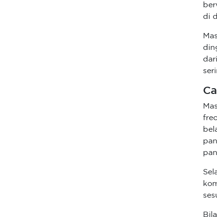
ber
di 
Mas
din
dar
ser
Ca
Mas
fre
bel
pan
pan
Sel
kom
ses
Bil