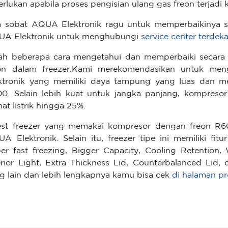
erlukan apabila proses pengisian ulang gas freon terjadi
a sobat AQUA Elektronik ragu untuk memperbaikinya s
A Elektronik untuk menghubungi
service center terdeka
lah beberapa cara mengetahui dan memperbaiki secar
on dalam freezer.Kami merekomendasikan untuk me
ktronik yang memiliki daya tampung yang luas dan m
0. Selain lebih kuat untuk jangka panjang, kompreso
at listrik hingga 25%.
st freezer yang memakai kompresor dengan freon R6
A Elektronik. Selain itu, freezer tipe ini memiliki fi
er fast freezing, Bigger Capacity, Cooling Retention,
erior Light, Extra Thickness Lid, Counterbalanced Lid,
g lain dan lebih lengkapnya kamu bisa cek
di halaman p