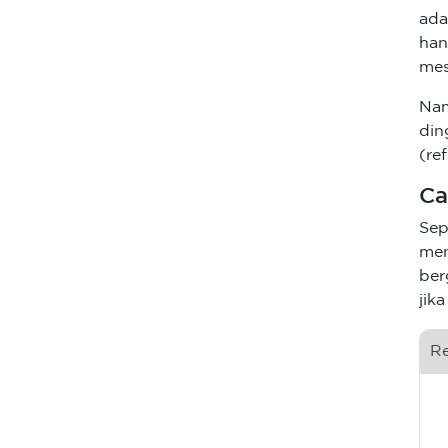
ada
han
mes
Nam
din
(re
Ca
Sep
men
ber
jik
R