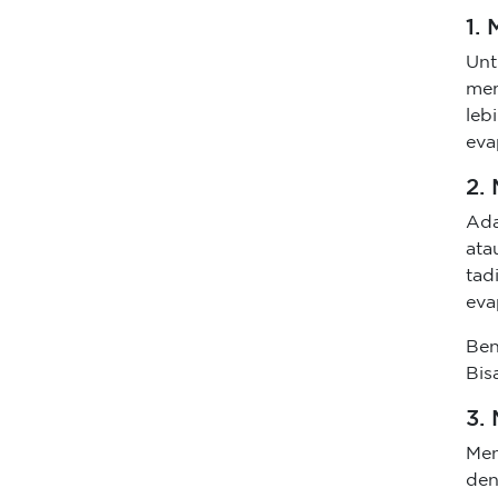
1.
Un
mem
leb
eva
2.
Ada
ata
tad
eva
Ben
Bis
3.
Men
den