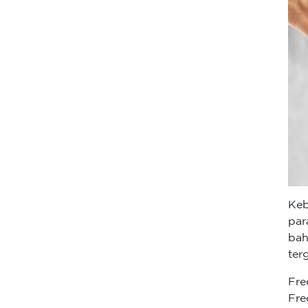
Keb
par
ba
ter
Fre
Fre