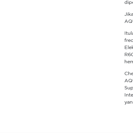
dip
Jik
AQU
Itu
fre
Ele
R60
hem
Che
AQU
Sup
Int
yan