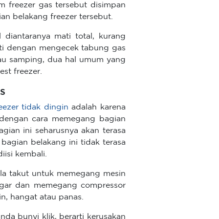
m freezer gas tersebut disimpan
an belakang freezer tersebut.
 diantaranya mati total, kurang
njuti dengan mengecek tabung gas
tau samping, dua hal umum yang
est freezer.
s
eezer tidak dingin
adalah karena
ui dengan cara memegang bagian
agian ini seharusnya akan terasa
 bagian belakang ini tidak terasa
iisi kembali.
Bila takut untuk memegang mesin
engar dan memegang compressor
in, hangat atau panas.
da bunyi klik, berarti kerusakan