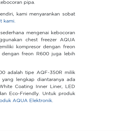
 kebocoran pipa.
endiri, kami menyarankan sobat
t kami.
a sederhana mengenai kebocoran
nggunakan chest freezer AQUA
emiliki kompresor dengan freon
r dengan freon R600 juga lebih
00 adalah tipe AQF-350R milik
tur yang lengkap diantaranya ada
 White Coating Inner Liner, LED
 dan Eco-Friendly. Untuk produk
roduk AQUA Elektronik.