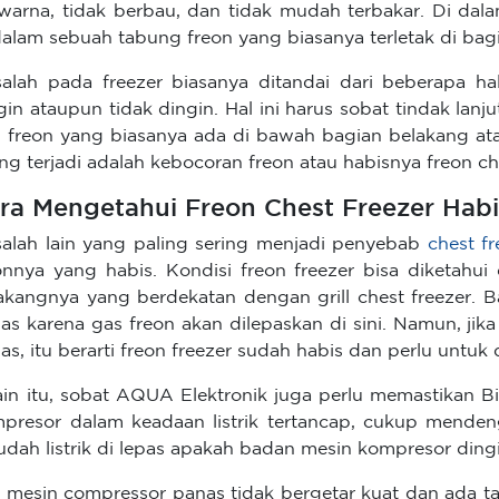
warna, tidak berbau, dan tidak mudah terbakar. Di dala
dalam sebuah tabung freon yang biasanya terletak di bagi
alah pada freezer biasanya ditandai dari beberapa hal
gin ataupun tidak dingin. Hal ini harus sobat tindak la
i freon yang biasanya ada di bawah bagian belakang a
ing terjadi adalah kebocoran freon atau habisnya freon ch
ra Mengetahui Freon Chest Freezer Habi
alah lain yang paling sering menjadi penyebab
chest fr
onnya yang habis. Kondisi freon freezer bisa diketah
akangnya yang berdekatan dengan grill chest freezer. B
as karena gas freon akan dilepaskan di sini. Namun, jika
as, itu berarti freon freezer sudah habis dan perlu untuk d
ain itu, sobat AQUA Elektronik juga perlu memastikan 
presor dalam keadaan listrik tertancap, cukup mend
udah listrik di lepas apakah badan mesin kompresor ding
a mesin compressor panas tidak bergetar kuat dan ada tan