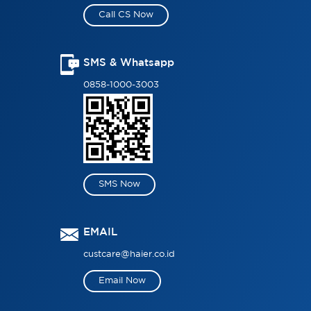
Call CS Now
SMS & Whatsapp
0858-1000-3003
SMS Now
EMAIL
custcare@haier.co.id
Email Now