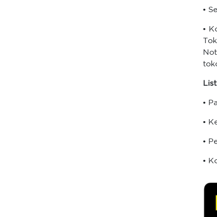
• S
• K
Tok
Not
tok
List
• P
• K
• P
• K