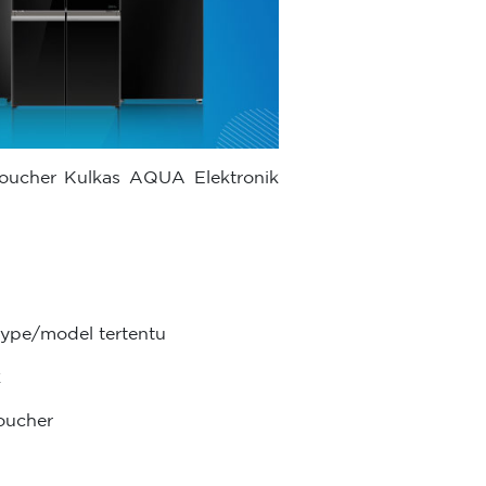
Voucher Kulkas AQUA Elektronik
type/model tertentu
k
voucher