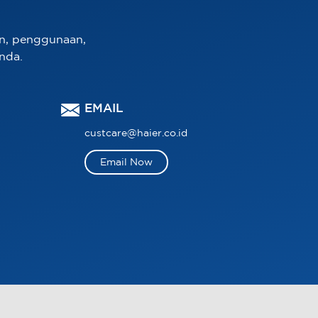
n, penggunaan,
nda.
EMAIL
custcare@haier.co.id
Email Now