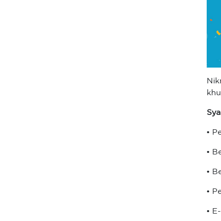
Nik
khu
Sya
• P
• B
• B
• P
• E