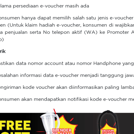
elama persediaan e-voucher masih ada
onsumen hanya dapat memilih salah satu jenis e-voucher 
en (Untuk klaim hadiah e-voucher, konsumen di wajibk
a penjualan serta No telepon aktif (WA) ke Promoter 
o)
rik
astikan data nomor account atau nomor Handphone yang 
esalahan informasi data e-voucher menjadi tanggung j
engiriman kode voucher akan diinformasikan paling lambat
onsumen akan mendapatkan notifikasi kode e-voucher 