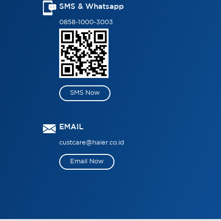
SMS & Whatsapp
0858-1000-3003
SMS Now
EMAIL
custcare@haier.co.id
Email Now