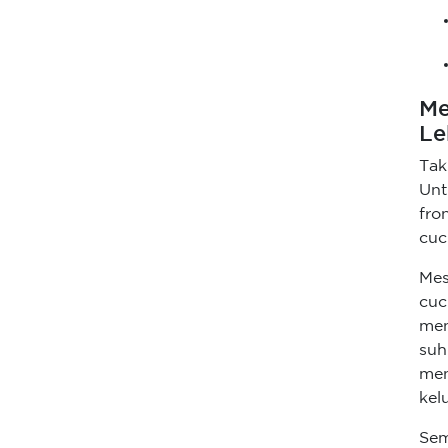
Me
Le
Tak
Unt
fro
cuc
Mes
cuc
men
suh
men
kel
Sem