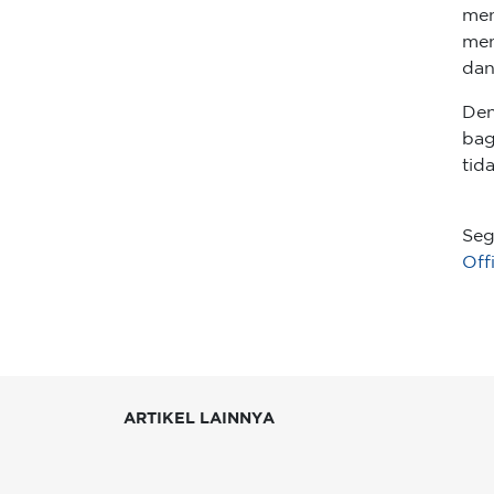
men
men
dan
Den
bag
tid
Seg
Off
ARTIKEL LAINNYA