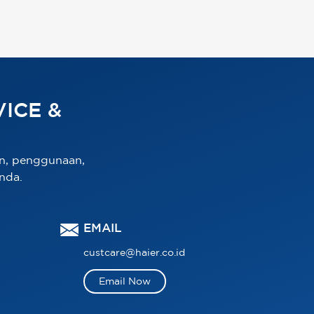
ICE &
n, penggunaan,
nda.
EMAIL
custcare@haier.co.id
Email Now