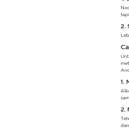
Nod
tap
2.
Leb
Ca
Unt
met
And
1.
Alk
sam
2.
Tet
dan