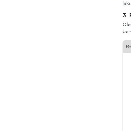
lak
3.
Ole
ber
R