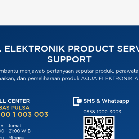
 ELEKTRONIK PRODUCT SERV
SUPPORT
mbantu menjawab pertanyaan seputar produk, perawata
baikan, dan pemeliharaan produk AQUA ELEKTRONIK A
LL CENTER
SMS & Whatsapp
BAS PULSA
0858-1000-3003
00 1 003 003
in - Jumat
00 - 21:00 WIB
tu - Minggu