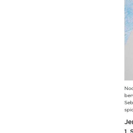
Nod
ber
Seb
spi
Je
1.