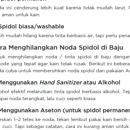
a ini cenderung lebih kuat karena tidak mudah larut. P
i aman untuk kain.
 Spidol biasa/washable
ih mudah hilang karena tinta berbasis air, tapi perlu pe
ra Menghilangkan Noda Spidol di Baju
uk menghilangkan noda / tinta spidol di baju denga
ode yang tepat agar kain tidak rusak. Berikut ini bebe
a coba untuk membersihkan noda spidol dari pakaian A
 Menggunakan
Hand Sanitizer
atau Alkohol
ohol efektif melarutkan tinta spidol berbasis alkohol. T
pai noda terangkat, lalu cuci seperti biasa.
 Menggunakan Aseton (untuk spidol permane
eskan 1–2 tetes ke noda, tekan lembut pakai kain bersih 
 cuci. Tapi sebagai catatan, cara ini kurang aman untuk 