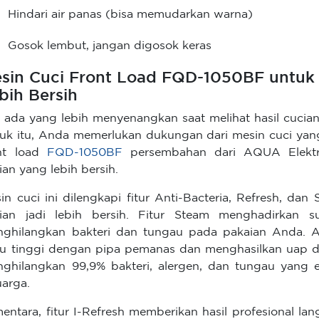
Hindari air panas (bisa memudarkan warna)
Gosok lembut, jangan digosok keras
sin Cuci Front Load FQD-1050BF untuk 
bih Bersih
 ada yang lebih menyenangkan saat melihat hasil cucian
uk itu, Anda memerlukan dukungan dari mesin cuci ya
nt load
FQD-1050BF
persembahan dari AQUA Elektro
ian yang lebih bersih.
in cuci ini dilengkapi fitur Anti-Bacteria, Refresh, d
ian jadi lebih bersih. Fitur Steam menghadirkan s
ghilangkan bakteri dan tungau pada pakaian Anda. A
u tinggi dengan pipa pemanas dan menghasilkan uap di
ghilangkan 99,9% bakteri, alergen, dan tungau yang e
uarga.
entara, fitur I-Refresh memberikan hasil profesional lan