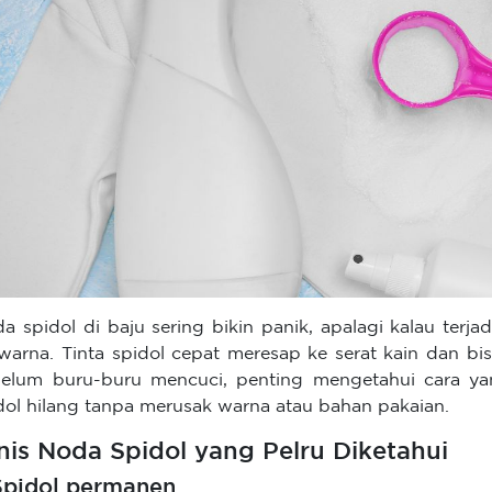
a spidol di baju sering bikin panik, apalagi kalau terja
warna. Tinta spidol cepat meresap ke serat kain dan bis
elum buru-buru mencuci, penting mengetahui cara ya
dol hilang tanpa merusak warna atau bahan pakaian.
nis Noda Spidol yang Pelru Diketahui
 Spidol permanen