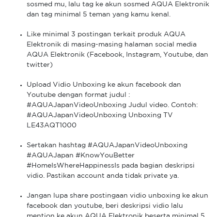
sosmed mu, lalu tag ke akun sosmed AQUA Elektronik
dan tag minimal 5 teman yang kamu kenal.
Like minimal 3 postingan terkait produk AQUA
Elektronik di masing-masing halaman social media
AQUA Elektronik (Facebook, Instagram, Youtube, dan
twitter)
Upload Vidio Unboxing ke akun facebook dan
Youtube dengan format judul :
#AQUAJapanVideoUnboxing Judul video. Contoh:
#AQUAJapanVideoUnboxing Unboxing TV
LE43AQT1000
Sertakan hashtag #AQUAJapanVideoUnboxing
#AQUAJapan #KnowYouBetter
#HomeIsWhereHappinessIs pada bagian deskripsi
vidio. Pastikan account anda tidak private ya.
Jangan lupa share postingaan vidio unboxing ke akun
facebook dan youtube, beri deskripsi vidio lalu
mention ke akun AQUA Elektronik beserta minimal 5