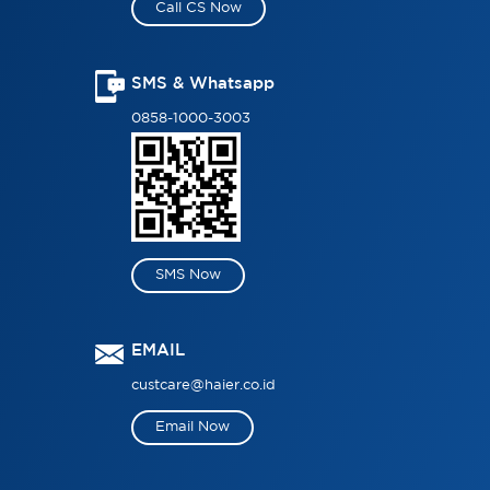
Call CS Now
SMS & Whatsapp
0858-1000-3003
SMS Now
EMAIL
custcare@haier.co.id
Email Now