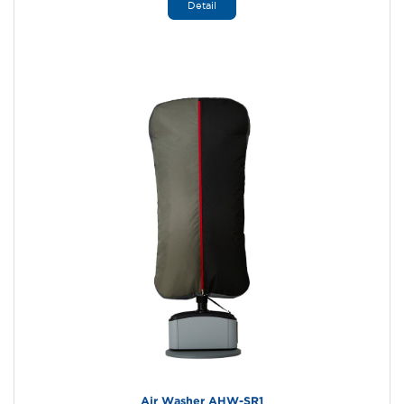
Detail
Air Washer AHW-SR1