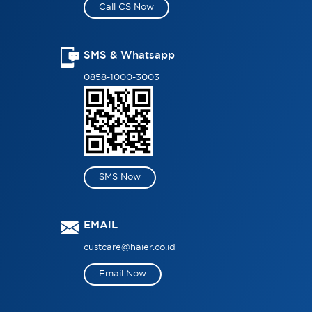
Call CS Now
SMS & Whatsapp
0858-1000-3003
SMS Now
EMAIL
custcare@haier.co.id
Email Now