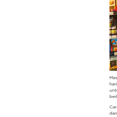
Mes
har
un
ber
Ca
dan