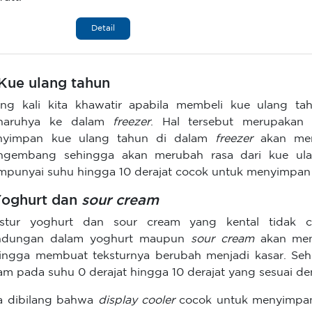
Detail
 Kue ulang tahun
ing kali kita khawatir apabila membeli kue ulang t
naruhya ke dalam
freezer
. Hal tersebut merupakan 
nyimpan kue ulang tahun di dalam
freezer
akan mem
ngembang sehingga akan merubah rasa dari kue ul
punyai suhu hingga 10 derajat cocok untuk menyimpan
Yoghurt dan
sour cream
kstur yoghurt dan sour cream yang kental tidak
ndungan dalam yoghurt maupun
sour cream
akan men
ingga membuat teksturnya berubah menjadi kasar. Se
am pada suhu 0 derajat hingga 10 derajat yang sesuai 
a dibilang bahwa
display cooler
cocok untuk menyimpan