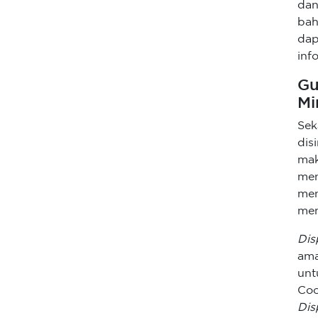
dan
bah
da
inf
Gu
Mi
Sek
di
mak
me
me
mem
Dis
ama
un
Co
Dis