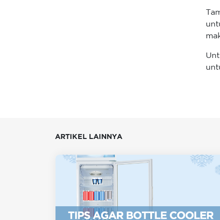
Ta
unt
mak
Unt
unt
ARTIKEL LAINNYA