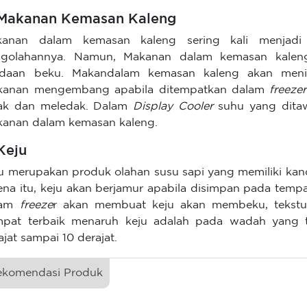
 Makanan Kemasan Kaleng
anan dalam kemasan kaleng sering kali menjadi p
ngolahannya. Namun, Makanan dalam kemasan kaleng
adaan beku. Makandalam kemasan kaleng akan men
kanan mengembang apabila ditempatkan dalam
freezer
ak dan meledak. Dalam
Display Cooler
suhu yang dita
anan dalam kemasan kaleng.
 Keju
u merupakan produk olahan susu sapi yang memiliki kand
ena itu, keju akan berjamur apabila disimpan pada tem
lam
freeze
r akan membuat keju akan membeku, tekstu
pat terbaik menaruh keju adalah pada wadah yang 
ajat sampai 10 derajat.
ekomendasi Produk