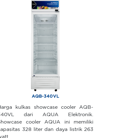
AQB-340VL
Harga kulkas showcase cooler AQB-
340VL dari AQUA Elektronik.
Showcase cooler AQUA ini memiliki
kapasitas 328 liter dan daya listrik 263
watt.