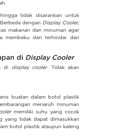
ah.
hingga tidak disarankan untuk
. Berbeda dengan
Display Cooler
,
litas makanan dan minuman agar
a membeku dan terhindar dari
mpan di
Display Cooler
n di
display cooler
. Tidak akan
s buatan dalam botol plastik
t sembarangan menaruh minuman
ooler
memiliki suhu yang cocok
g yang tidak dapat dimasukkan
m botol plastik ataupun kaleng