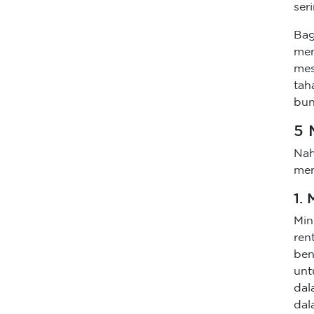
ser
Bag
men
mes
tah
bun
5 
Na
mem
1.
Min
ren
ben
unt
da
dal