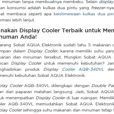
 minuman tanpa membuatnya membeku. Selain
display
an konsumsi adalah kulkas dua pintu yang
freezer
-nya
pat membaca seperti apa
keistimewaan kulkas dua p
ormasi lebih lanjut.
nakan Display Cooler Terbaik untuk M
numan Anda!
arang Sobat AQUA Elektronik sudah tahu 5 makanan
simpan dalam
Display Cooler
, karena memiliki suhu ya
anan dan minuman tersebut. Mungkin Sobat AQUA E
ncari
Display Cooler
untuk memenuhi kebutuhan? Jang
nghadirkan produk
Display
Cooler AQB-340VL
den
enuhi kebutuhan Sobat AQUA Elektronik.
play Cooler
AQB-340VL dilengkapi dengan
Double Pa
n dari paparan matahari langsung. Jadi, Sobat AQUA E
tuk menempatkan
Display Cooler
di luar ruangan. Memilik
oler AQB-340VL memudahkan Sobat AQUA Elektronik
play Cooler
sehingga suhu makanan dan minuman tetap t