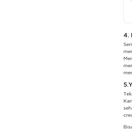
4.
Ser
me
Me
me
mem
5.
Te
Ka
seh
cre
Bis