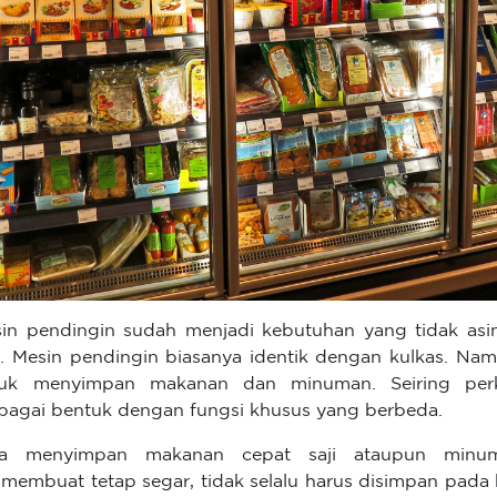
in pendingin sudah menjadi kebutuhan yang tidak asin
i. Mesin pendingin biasanya identik dengan kulkas. Namu
tuk menyimpan makanan dan minuman. Seiring perk
bagai bentuk dengan fungsi khusus yang berbeda.
ra menyimpan makanan cepat saji ataupun minu
membuat tetap segar, tidak selalu harus disimpan pada 