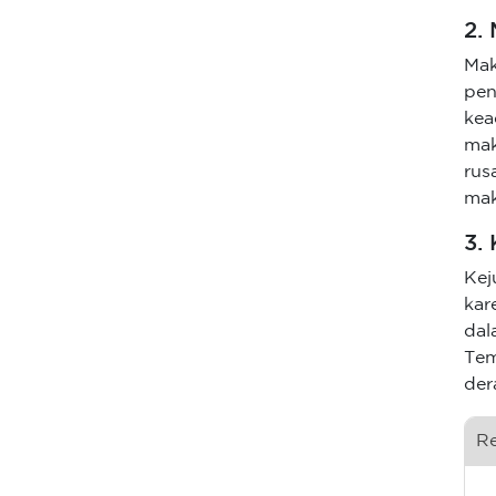
2.
Mak
pe
ke
ma
rus
mak
3.
Kej
kar
da
Tem
der
R