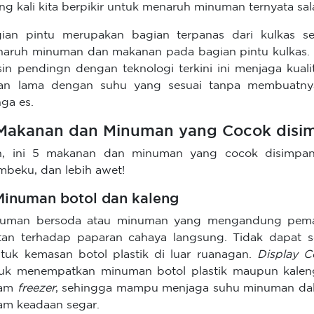
ing kali kita berpikir untuk menaruh minuman ternyata sal
ian pintu merupakan bagian terpanas dari kulkas se
aruh minuman dan makanan pada bagian pintu kulkas
in pendingn dengan teknologi terkini ini menjaga kua
an lama dengan suhu yang sesuai tanpa membuatny
ga es.
Makanan dan Minuman yang Cocok disi
h, ini 5 makanan dan minuman yang cocok disimpa
beku, dan lebih awet!
 Minuman botol dan kaleng
uman bersoda atau minuman yang mengandung pemani
tan terhadap paparan cahaya langsung. Tidak dapa
tuk kemasan botol plastik di luar ruanagan.
Display C
uk menempatkan minuman botol plastik maupun kalen
lam
freezer
, sehingga mampu menjaga suhu minuman dala
am keadaan segar.