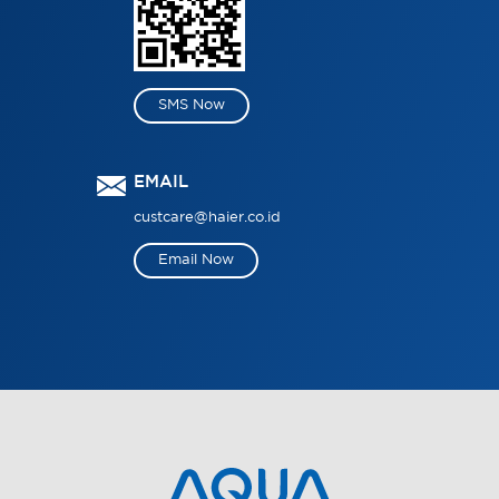
SMS Now
EMAIL
custcare@haier.co.id
Email Now