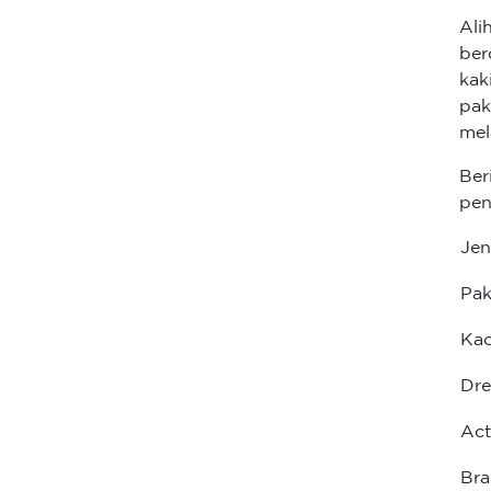
Ali
ber
kak
pak
mel
Ber
pen
Jen
Pak
Kao
Dre
Act
Bra