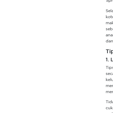
Spr
Sel
kot
mak
seb
ana
dan
Ti
1.
Tip
sec
kel
me
men
Tid
cuk