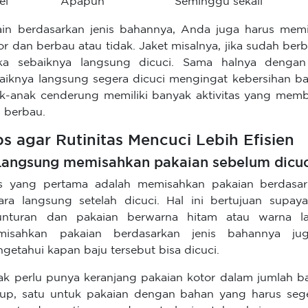
ei
Apapun
Seminggu sekali
ain berdasarkan jenis bahannya, Anda juga harus memi
or dan berbau atau tidak. Jaket misalnya, jika sudah ber
a sebaiknya langsung dicuci. Sama halnya dengan
aiknya langsung segera dicuci mengingat kebersihan b
k-anak cenderung memiliki banyak aktivitas yang memb
 berbau.
ps agar Rutinitas Mencuci Lebih Efisien
 Langsung memisahkan pakaian sebelum dicuc
s yang pertama adalah memisahkan pakaian berdasa
ara langsung setelah dicuci. Hal ini bertujuan supay
unturan dan pakaian berwarna hitam atau warna lai
misahkan pakaian berdasarkan jenis bahannya 
getahui kapan baju tersebut bisa dicuci.
ak perlu punya keranjang pakaian kotor dalam jumlah b
up, satu untuk pakaian dengan bahan yang harus seger