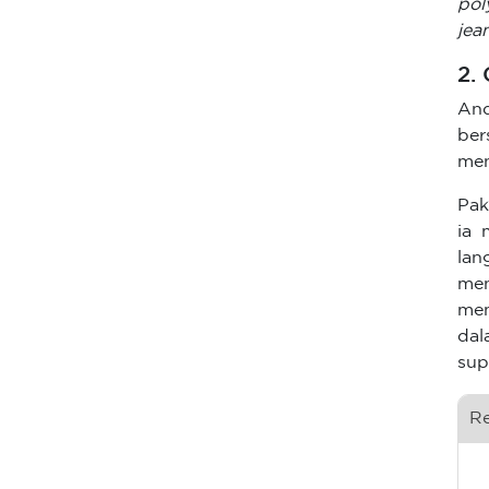
pol
jea
2.
And
ber
men
Pak
ia 
lan
men
mem
dal
sup
R