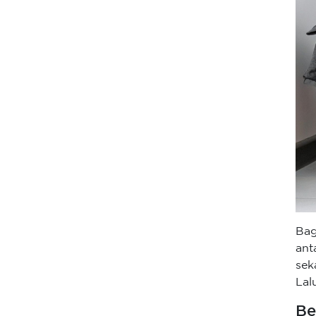
Bag
ant
sek
Lal
Be