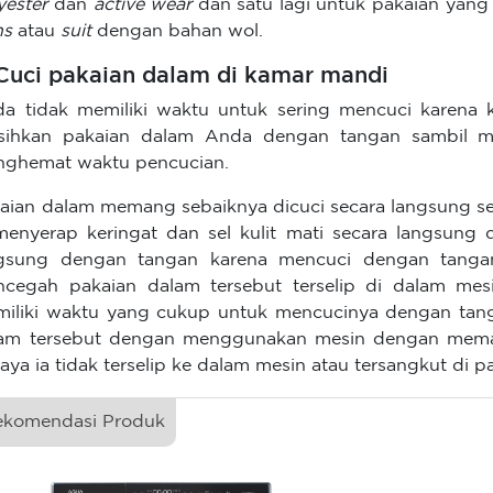
yester
dan
active wear
dan satu lagi untuk pakaian yang 
ns
atau
suit
dengan bahan wol.
 Cuci pakaian dalam di kamar mandi
a tidak memiliki waktu untuk sering mencuci karena
sihkan pakaian dalam Anda dengan tangan sambil ma
ghemat waktu pencucian.
aian dalam memang sebaiknya dicuci secara langsung set
menyerap keringat dan sel kulit mati secara langsung
gsung dengan tangan karena mencuci dengan tangan 
cegah pakaian dalam tersebut terselip di dalam mesi
iliki waktu yang cukup untuk mencucinya dengan tan
am tersebut dengan menggunakan mesin dengan mem
aya ia tidak terselip ke dalam mesin atau tersangkut di pa
ekomendasi Produk