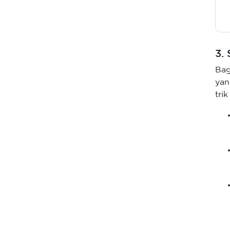
3.
Bag
yan
tri