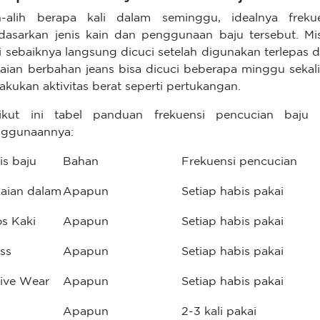
h-alih berapa kali dalam seminggu, idealnya frek
dasarkan jenis kain dan penggunaan baju tersebut. Mi
i sebaiknya langsung dicuci setelah digunakan terlepas
aian berbahan jeans bisa dicuci beberapa minggu sekali 
akukan aktivitas berat seperti pertukangan.
ikut ini tabel panduan frekuensi pencucian baju
ggunaannya:
is baju
Bahan
Frekuensi pencucian
aian dalam
Apapun
Setiap habis pakai
s Kaki
Apapun
Setiap habis pakai
ss
Apapun
Setiap habis pakai
ive Wear
Apapun
Setiap habis pakai
Apapun
2-3 kali pakai