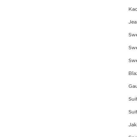
Ka
Je
Swe
Swe
Swe
Bla
Ga
Sui
Sui
Jak