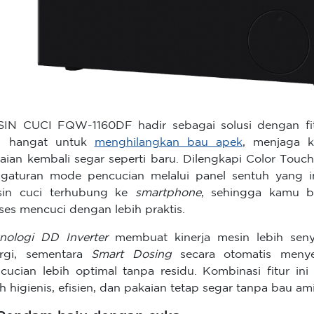
IN CUCI FQW-1160DF hadir sebagai solusi dengan f
p hangat untuk
menghilangkan bau apek
, menjaga 
aian kembali segar seperti baru. Dilengkapi Color Touc
gaturan mode pencucian melalui panel sentuh yang in
sin cuci terhubung ke
smartphone
, sehingga kamu 
ses mencuci dengan lebih praktis.
nologi DD Inverter
membuat kinerja mesin lebih sen
rgi, sementara
Smart Dosing
secara otomatis menye
cucian lebih optimal tanpa residu. Kombinasi fitur i
ih higienis, efisien, dan pakaian tetap segar tanpa bau ami