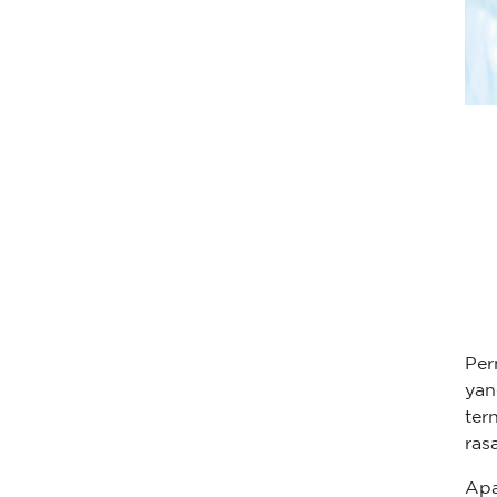
Per
yan
ter
ras
Apa