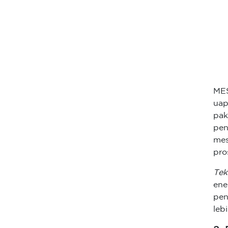
MES
ua
pak
pen
me
pro
Tek
ene
pen
leb