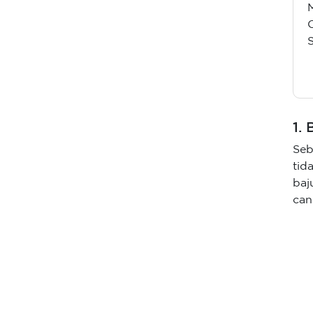
1.
Seb
tid
baj
can