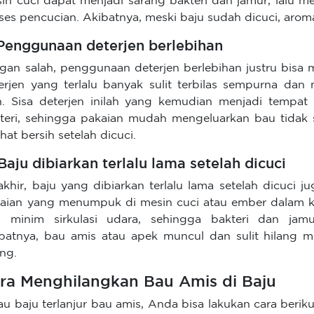
in cuci dapat menjadi sarang bakteri dan jamur, lalu m
ses pencucian. Akibatnya, meski baju sudah dicuci, aroma
 Penggunaan deterjen berlebihan
gan salah, penggunaan deterjen berlebihan justru bisa
erjen yang terlalu banyak sulit terbilas sempurna dan
n. Sisa deterjen inilah yang kemudian menjadi temp
teri, sehingga pakaian mudah mengeluarkan bau tidak
lihat bersih setelah dicuci.
 Baju dibiarkan terlalu lama setelah dicuci
akhir, baju yang dibiarkan terlalu lama setelah dicuci
aian yang menumpuk di mesin cuci atau ember dalam k
 minim sirkulasi udara, sehingga bakteri dan ja
batnya, bau amis atau apek muncul dan sulit hilang m
ing.
ra Menghilangkan Bau Amis di Baju
au baju terlanjur bau amis, Anda bisa lakukan cara beri