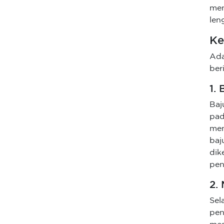
men
len
Ke
Ada
beri
1.
Baj
pad
men
baj
di
pen
2.
Sel
pen