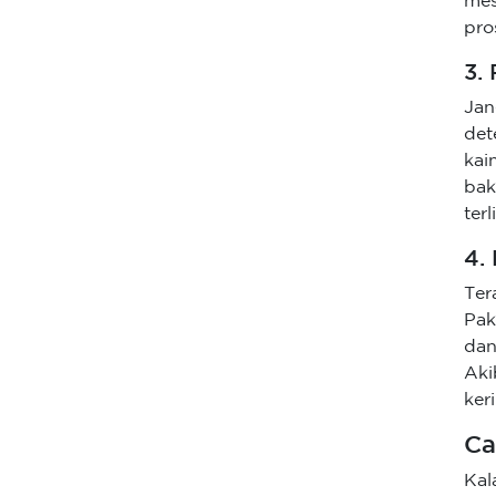
mes
pro
3.
Jan
det
kai
bak
ter
4.
Ter
Pak
dan
Aki
ker
Ca
Kal